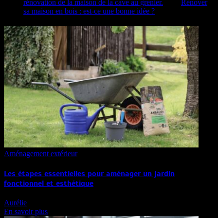
rénovation de la maison de la cave au grenier.
dans
Rénover
sa maison en bois : est-ce une bonne idée ?
Aménagement extérieur
Les étapes essentielles pour aménager un jardin
fonctionnel et esthétique
Aurélie
En savoir plus