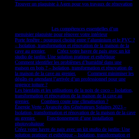
Trouver un plaquiste à Agen pour vos travaux de rénovation
Commentaires récents
Rando Barjo
dans
Les compétences essentielles d’un
menuisier plaquiste pour rénover votre intérieur
Porte fenêtre : pourquoi choisir entre l’aluminium et le PVC ?
– Isolation, transformation et rénovation de la maison de la
cave au grenier.
dans
Créez votre havre de paix avec un kit
studio de jardin: Une solution pratique et esthétique
Comment identifier les problèmes d’humidité dans une
maison en bois ? – Isolation, transformation et rénovation de
la maison de la cave au grenier.
dans
Comment minimiser les
dégâts en attendant l’arrivée d’un professionnel pour une
urgence toiture ?
Les bienfaits et les utilisations de la noix de coco – Isolation,
transformation et rénovation de la maison de la cave au
grenier.
dans
Combien coute une climatisation ?
Énergie Verte : Avancée des Générateurs Solaires 2023 –
Isolation, transformation et rénovation de la maison de la cave
au grenier.
dans
Fonctionnement d’une installation
photovoltaïque
Créez votre havre de paix avec un kit studio de jardin: Une
solution pratique et esthétique – Isolation, transformation et