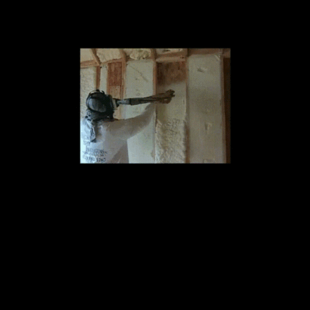
pour la toiture et de 3,7 m²K/W pour les murs. Ces standards
permettent d’assurer une
isolation performante
conforme aux
nouvelles réglementations thermiques.
Les avantages d’une isolation
thermique performante
Une
isolation efficace
présente de nombreux bénéfices qui
dépassent largement l’investissement initial. En premier lieu, les
économies d’énergie
réalisées peuvent atteindre des proportions
significatives. Les propriétaires constatent généralement une
réduction de 20 à 40% de leur consommation énergétique annuelle
après avoir effectué des travaux d’isolation conformes aux normes