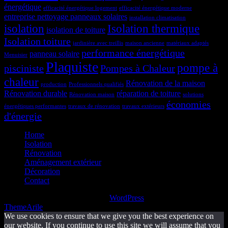
énergétique
efficacité énergétique logement
efficacité énergétique moderne
entreprise nettoyage panneaux solaires
installation climatisation
isolation
Isolation thermique
isolation de toiture
Isolation toiture
jardinière avec treillis
maison ancienne
matériaux adaptés
performance énergétique
panneau solaire
Menuisier
Plaquiste
pompe à
pisciniste
Pompes à Chaleur
chaleur
Rénovation de la maison
production
Professionnels qualifiés
Rénovation durable
réparation de toiture
Rénovation maison
solutions
économies
énergétiques performantes
travaux de rénovation
travaux extérieurs
d'énergie
Home
Isolation
Rénovation
Aménagement extérieur
Décoration
Contact
Copyright © 2025 | Powered by
WordPress
|
DecorPress theme by
ThemeArile
We use cookies to ensure that we give you the best experience on
our website. If you continue to use this site we will assume that you