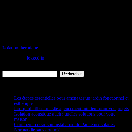
disponibles, combinés aux aides financières actuelles, rendent ces
améliorations plus accessibles que jamais. Face aux enjeux
climatiques et à l’augmentation continue des coûts énergétiques,
l’isolation thermique s’impose comme une solution incontournable
pour un habitat durable et responsable.
À l’heure où la transition
énergétique devient une priorité mondiale, n’est-il pas temps de
repenser l’isolation de votre habitat comme un investissement
pour les générations futures ?
Isolation thermique
You must be
logged in
to post a comment
Rechercher
Rechercher
Articles récents
Les étapes essentielles pour aménager un jardin fonctionnel et
esthétique
Pourquoi utiliser un site agencement interieur pour vos projets
Isolation acoustique auch : quelles solutions pour votre
maison
Comment réussir son installation de Panneaux solaires
Normandie sans erreur ?