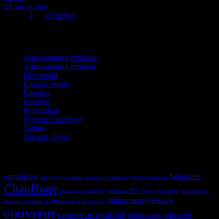
En savoir plus
Page:
1
2
…
26
Next
»
Catégories
Aménagement extérieur
Aménagement intérieur
Décoration
Energie solaire
Energies
Isolation
Rénovation
Système chauffage
Toiture
Travaux divers
Étiquettes
acousticien
béton ciré
Améliorer isolation
architecte
batiment
bougie allumage
Chauffage
chauffage industriel
chiffrage BTP
choix climatiseur
climatisation
comparateur d'énergie
maison
comment se débarrasser d'un canapé
couvreur
couvreur qualifié
dépannage
efficacité