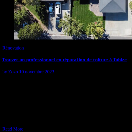
Rénovation
Trouver un professionnel en réparation de toiture à Tubize
by
Zozo
10 novembre 2023
Si vous habitez à Tubize et que vous êtes confronté à des problèmes
de toiture tels que des fuites, des dommages causés par les
intempéries ou des tuiles endommagées, il est essentiel de trouver un
professionnel en réparation de toiture de confiance pour résoudre
rapidement ces problèmes. Une toiture en bon état est cruciale pour
la protection de votre maison et de ses occupants. Dans cet article,
nous vous guiderons à travers les étapes pour trouver le
professionnel parfait pour la réparation de votre toit à Tubize.
Read More