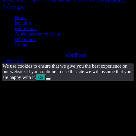
énergétiques performantes
travaux de rénovation
travaux extérieurs
d'énergie
Home
Isolation
Rénovation
Aménagement extérieur
Décoration
Contact
Copyright © 2025 | Powered by
WordPress
|
DecorPress theme by
ThemeArile
We use cookies to ensure that we give you the best experience on
our website. If you continue to use this site we will assume that you
are happy with it.
Ok