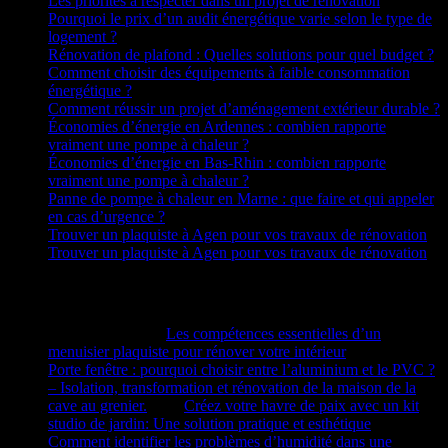
Les priorités à respecter dans un projet de rénovation
Pourquoi le prix d’un audit énergétique varie selon le type de
logement ?
Rénovation de plafond : Quelles solutions pour quel budget ?
Comment choisir des équipements à faible consommation
énergétique ?
Comment réussir un projet d’aménagement extérieur durable ?
Économies d’énergie en Ardennes : combien rapporte
vraiment une pompe à chaleur ?
Économies d’énergie en Bas-Rhin : combien rapporte
vraiment une pompe à chaleur ?
Panne de pompe à chaleur en Marne : que faire et qui appeler
en cas d’urgence ?
Trouver un plaquiste à Agen pour vos travaux de rénovation
Trouver un plaquiste à Agen pour vos travaux de rénovation
Commentaires récents
Rando Barjo
dans
Les compétences essentielles d’un
menuisier plaquiste pour rénover votre intérieur
Porte fenêtre : pourquoi choisir entre l’aluminium et le PVC ?
– Isolation, transformation et rénovation de la maison de la
cave au grenier.
dans
Créez votre havre de paix avec un kit
studio de jardin: Une solution pratique et esthétique
Comment identifier les problèmes d’humidité dans une