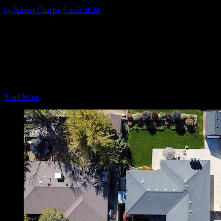
by
Xavier Charles
5 août 2024
S’occuper de sa maison implique une surveillance constante de
nombreux éléments, parmi lesquels la toiture tient une place
prépondérante. La toiture assure non seulement la protection contre
les éléments naturels mais joue aussi un rôle crucial dans l’isolation
thermique de l’habitat. Savoir reconnaître les signes d’usure et
envisager une réfection complète quand cela est nécessaire peut
vous éviter bien des désagréments et des frais supplémentaires.
Read More