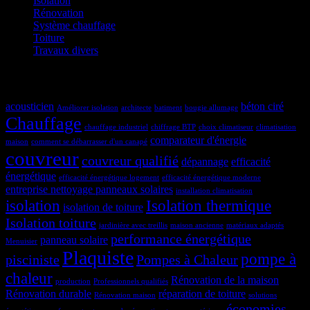
Isolation
Rénovation
Système chauffage
Toiture
Travaux divers
Étiquettes
acousticien
béton ciré
Améliorer isolation
architecte
batiment
bougie allumage
Chauffage
chauffage industriel
chiffrage BTP
choix climatiseur
climatisation
comparateur d'énergie
maison
comment se débarrasser d'un canapé
couvreur
couvreur qualifié
dépannage
efficacité
énergétique
efficacité énergétique logement
efficacité énergétique moderne
entreprise nettoyage panneaux solaires
installation climatisation
isolation
Isolation thermique
isolation de toiture
Isolation toiture
jardinière avec treillis
maison ancienne
matériaux adaptés
performance énergétique
panneau solaire
Menuisier
Plaquiste
pompe à
pisciniste
Pompes à Chaleur
chaleur
Rénovation de la maison
production
Professionnels qualifiés
Rénovation durable
réparation de toiture
Rénovation maison
solutions
économies