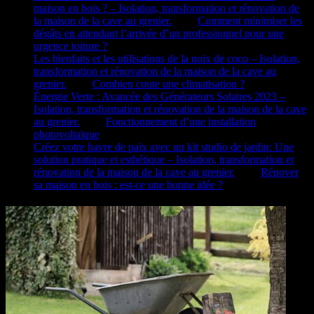
maison en bois ? – Isolation, transformation et rénovation de
la maison de la cave au grenier.
dans
Comment minimiser les
dégâts en attendant l’arrivée d’un professionnel pour une
urgence toiture ?
Les bienfaits et les utilisations de la noix de coco – Isolation,
transformation et rénovation de la maison de la cave au
grenier.
dans
Combien coute une climatisation ?
Énergie Verte : Avancée des Générateurs Solaires 2023 –
Isolation, transformation et rénovation de la maison de la cave
au grenier.
dans
Fonctionnement d’une installation
photovoltaïque
Créez votre havre de paix avec un kit studio de jardin: Une
solution pratique et esthétique – Isolation, transformation et
rénovation de la maison de la cave au grenier.
dans
Rénover
sa maison en bois : est-ce une bonne idée ?