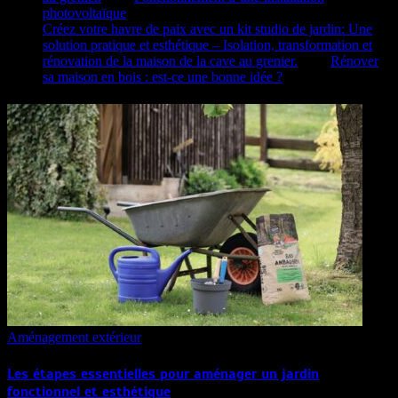
photovoltaïque
Créez votre havre de paix avec un kit studio de jardin: Une
solution pratique et esthétique – Isolation, transformation et
rénovation de la maison de la cave au grenier.
dans
Rénover
sa maison en bois : est-ce une bonne idée ?
Aménagement extérieur
Les étapes essentielles pour aménager un jardin
fonctionnel et esthétique