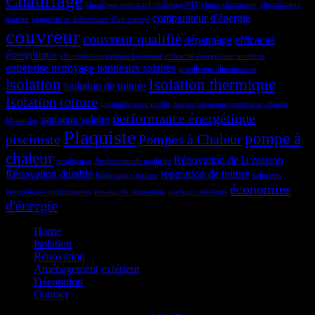
Chauffage
chauffage industriel
chiffrage BTP
choix climatiseur
climatisation
comparateur d'énergie
maison
comment se débarrasser d'un canapé
couvreur
couvreur qualifié
dépannage
efficacité
énergétique
efficacité énergétique logement
efficacité énergétique moderne
entreprise nettoyage panneaux solaires
installation climatisation
isolation
Isolation thermique
isolation de toiture
Isolation toiture
jardinière avec treillis
maison ancienne
matériaux adaptés
performance énergétique
panneau solaire
Menuisier
Plaquiste
pompe à
pisciniste
Pompes à Chaleur
chaleur
Rénovation de la maison
production
Professionnels qualifiés
Rénovation durable
réparation de toiture
Rénovation maison
solutions
économies
énergétiques performantes
travaux de rénovation
travaux extérieurs
d'énergie
Home
Isolation
Rénovation
Aménagement extérieur
Décoration
Contact