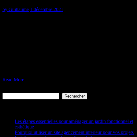
by
Guillaume
1 décembre 2021
Pendant l’élaboration d’un projet sur un bâtiment, il faut penser à la
mise en œuvre dans tous les détails. L’objectif essentiel est de mettre
en place le confort maximum possible pour que l’occupant puisse en
profiter et s’épanouir partout dans la maison. La nature des
matériaux de construction, la dimension de la surface habitable et la
situation géographique du bâti sont des paramètres à ne pas négliger
pour qu’un logement ne présente aucun risque pour la santé des
habitants. En plus de cela, pour qu’on soit à l’aise et retrouver de la
fraicheur durant l’ensoleillement accru de l’été, et de la chaleur
lorsque la neige tombe en hiver, il faut placer des isolants.
Read More
Rechercher
Rechercher
Articles récents
Les étapes essentielles pour aménager un jardin fonctionnel et
esthétique
Pourquoi utiliser un site agencement interieur pour vos projets