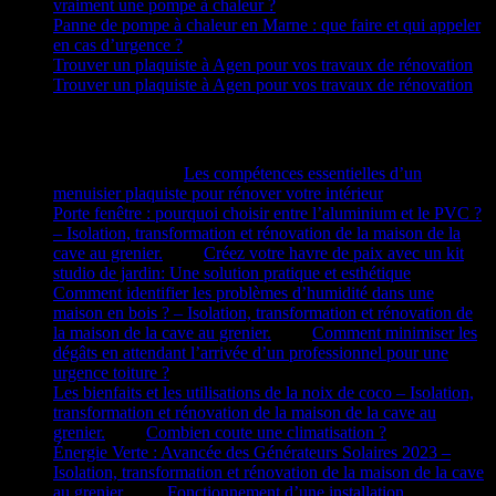
vraiment une pompe à chaleur ?
Panne de pompe à chaleur en Marne : que faire et qui appeler
en cas d’urgence ?
Trouver un plaquiste à Agen pour vos travaux de rénovation
Trouver un plaquiste à Agen pour vos travaux de rénovation
Commentaires récents
Rando Barjo
dans
Les compétences essentielles d’un
menuisier plaquiste pour rénover votre intérieur
Porte fenêtre : pourquoi choisir entre l’aluminium et le PVC ?
– Isolation, transformation et rénovation de la maison de la
cave au grenier.
dans
Créez votre havre de paix avec un kit
studio de jardin: Une solution pratique et esthétique
Comment identifier les problèmes d’humidité dans une
maison en bois ? – Isolation, transformation et rénovation de
la maison de la cave au grenier.
dans
Comment minimiser les
dégâts en attendant l’arrivée d’un professionnel pour une
urgence toiture ?
Les bienfaits et les utilisations de la noix de coco – Isolation,
transformation et rénovation de la maison de la cave au
grenier.
dans
Combien coute une climatisation ?
Énergie Verte : Avancée des Générateurs Solaires 2023 –
Isolation, transformation et rénovation de la maison de la cave
au grenier.
dans
Fonctionnement d’une installation