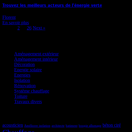
Trouvez les meilleurs acteurs de l’énergie verte
Florent
En savoir plus
Page:
1
2
…
26
Next
»
Catégories
Aménagement extérieur
Aménagement intérieur
Décoration
Energie solaire
Energies
Isolation
Rénovation
Système chauffage
Toiture
Travaux divers
Étiquettes
acousticien
béton ciré
Améliorer isolation
architecte
batiment
bougie allumage