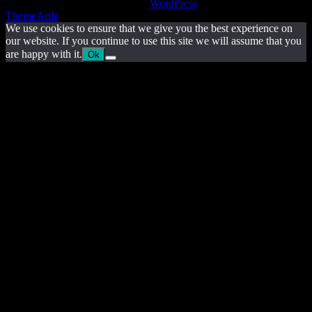
Copyright © 2025 | Powered by
WordPress
|
DecorPress theme by
ThemeArile
We use cookies to ensure that we give you the best experience on
our website. If you continue to use this site we will assume that you
are happy with it.
Ok